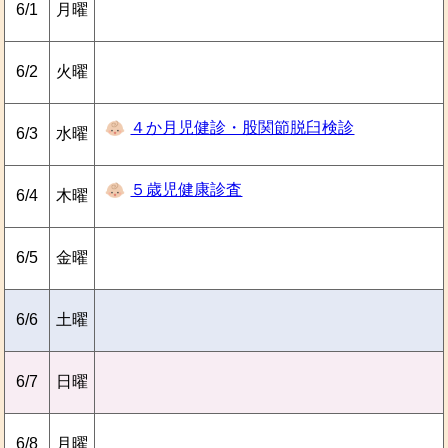
6/1
月曜
6/2
火曜
４か月児健診・股関節脱臼検診
6/3
水曜
５歳児健康診査
6/4
木曜
6/5
金曜
6/6
土曜
6/7
日曜
6/8
月曜