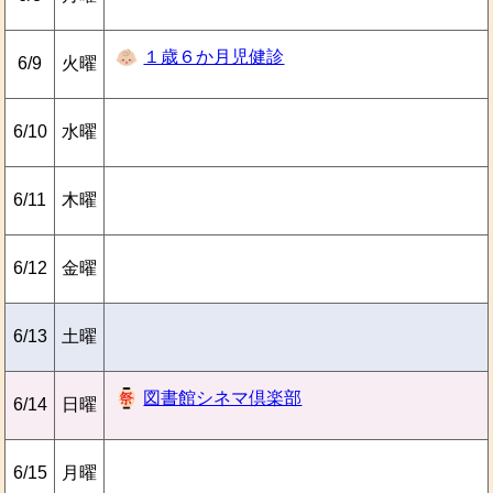
１歳６か月児健診
6/9
火曜
6/10
水曜
6/11
木曜
6/12
金曜
6/13
土曜
図書館シネマ倶楽部
6/14
日曜
6/15
月曜