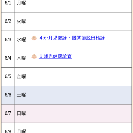
6/1
月曜
6/2
火曜
４か月児健診・股関節脱臼検診
6/3
水曜
５歳児健康診査
6/4
木曜
6/5
金曜
6/6
土曜
6/7
日曜
6/8
月曜