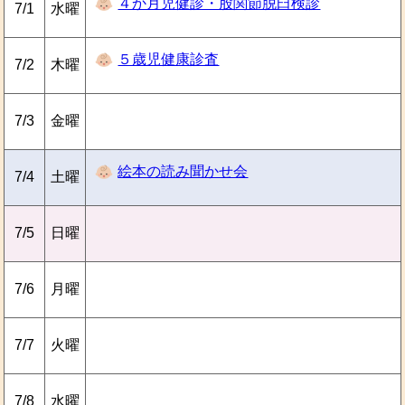
４か月児健診・股関節脱臼検診
7/1
水曜
５歳児健康診査
7/2
木曜
7/3
金曜
絵本の読み聞かせ会
7/4
土曜
7/5
日曜
7/6
月曜
7/7
火曜
7/8
水曜