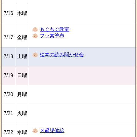
7/16
木曜
もぐもぐ教室
フッ素塗布
7/17
金曜
絵本の読み聞かせ会
7/18
土曜
7/19
日曜
7/20
月曜
7/21
火曜
３歳児健診
7/22
水曜