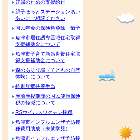
妊婦のための支援給付
親子ほっとステーションあい
あいにご相談ください
国民年金の保険料免除・猶予
魚津市居住誘導区域住宅取得
支援補助金について
魚津市子育て新婚世帯住宅取
得支援補助金について
森のあそび場（子どもの自然
体験）について
特別児童扶養手当
産前産後期間の国民健康保険
税の軽減について
RSウイルスワクチン接種
魚津市インフルエンザ予防接
種費用助成（未就学児）
魚津市インフルエンザ予防接