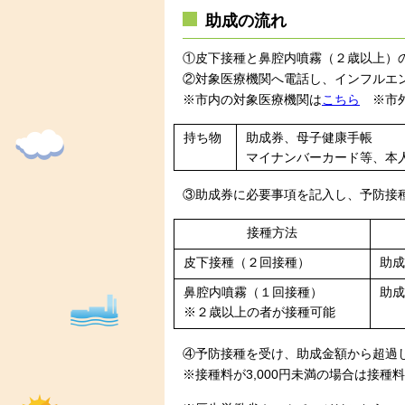
助成の流れ
①皮下接種と鼻腔内噴霧（２歳以上）
②
対象医療機関へ電話し、インフルエ
※市内の対象医療機関は
こちら
※市外
持ち物
助成券、母子健康手帳
マイナンバーカード等、本
③助成券に必要事項を記入し、予防接
接種方法
皮下接種（２回接種）
助成
鼻腔内噴霧（１回接種）
助成
※２歳以上の者が接種可能
④予防接種を受け、助成金額から超過
※接種料が3,000円未満の場合は接種