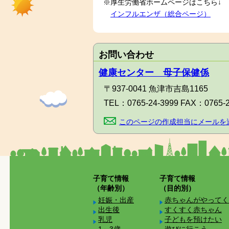
※厚生労働省ホームページはこちら↓
インフルエンザ（総合ページ）
お問い合わせ
健康センター 母子保健係
〒937-0041 魚津市吉島1165
TEL：
0765-24-3999
FAX：
0765-
このページの作成担当にメールを
子育て情報
子育て情報
（年齢別）
（目的別）
妊娠・出産
赤ちゃんがやってく
出生後
すくすく赤ちゃん
乳児
子どもを預けたい