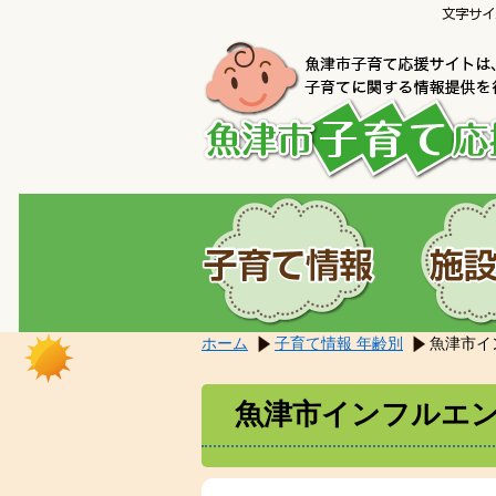
こ
本
こ
文
か
へ
ら
移
本
動
文
し
で
ま
す。
す。
ホーム
子育て情報 年齢別
魚津市イ
魚津市インフルエ