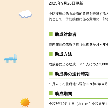
2025年9月26日更新
予防接種に係る経済的負担を軽減する
的として、予防接種に係る費用の一部
助成対象者
市内在住の未就学児（生後６か月～年
助成方法
助成券による助成 ※１人につき3,00
助成券の送付時期
９月末ころ住所地へ送付※令和7年４
助成期間
令和7年10月１日（水）から令和８年１