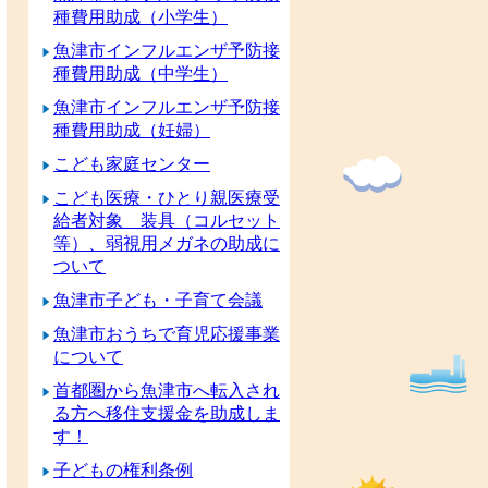
種費用助成（小学生）
魚津市インフルエンザ予防接
種費用助成（中学生）
魚津市インフルエンザ予防接
種費用助成（妊婦）
こども家庭センター
こども医療・ひとり親医療受
給者対象 装具（コルセット
等）、弱視用メガネの助成に
ついて
魚津市子ども・子育て会議
魚津市おうちで育児応援事業
について
首都圏から魚津市へ転入され
る方へ移住支援金を助成しま
す！
子どもの権利条例