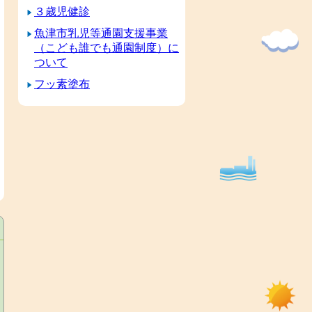
３歳児健診
魚津市乳児等通園支援事業
（こども誰でも通園制度）に
ついて
フッ素塗布