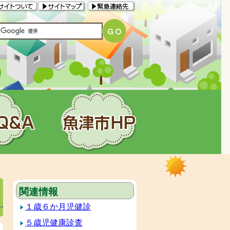
関連情報
１歳６か月児健診
５歳児健康診査