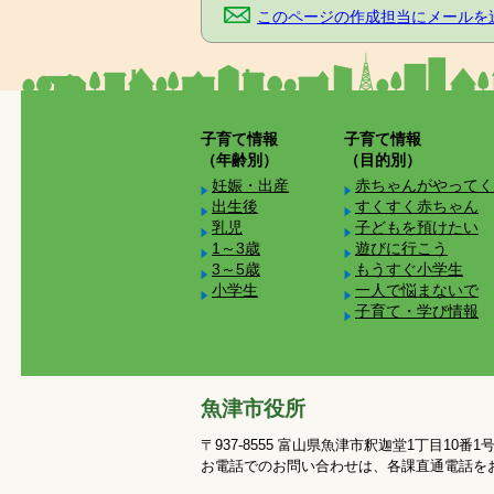
このページの作成担当にメールを
子育て情報
子育て情報
（年齢別）
（目的別）
妊娠・出産
赤ちゃんがやってく
出生後
すくすく赤ちゃん
乳児
子どもを預けたい
1～3歳
遊びに行こう
3～5歳
もうすぐ小学生
小学生
一人で悩まないで
子育て・学び情報
魚津市役所
〒937-8555 富山県魚津市釈迦堂1丁目10番1
お電話でのお問い合わせは、各課直通電話を