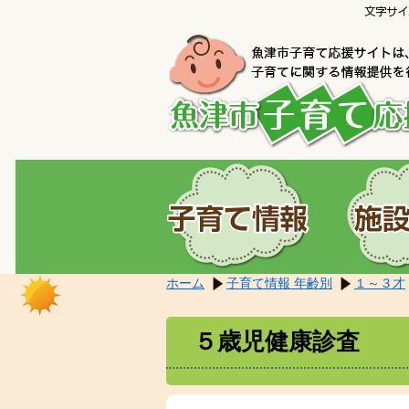
こ
本
こ
文
か
へ
ら
移
本
動
文
し
で
ま
す。
す。
ホーム
子育て情報 年齢別
１～３才
５歳児健康診査