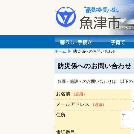
本
こ
文
こ
へ
か
移
ら
動
本
し
文
ま
で
す。
す。
ホーム
防災係へのお問い合わせ
防災係へのお問い合わせ
各課・施設へのお問い合わせは、以下の
お名前
（必須）
メールアドレス
（必須）
住所
〒
電話番号