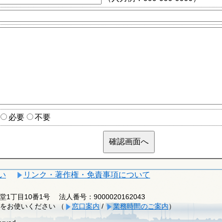
必要
不要
い
リンク・著作権・免責事項について
釈迦堂1丁目10番1号
法人番号：9000020162043
をお使いください （
窓口案内
/
業務時間のご案内
）