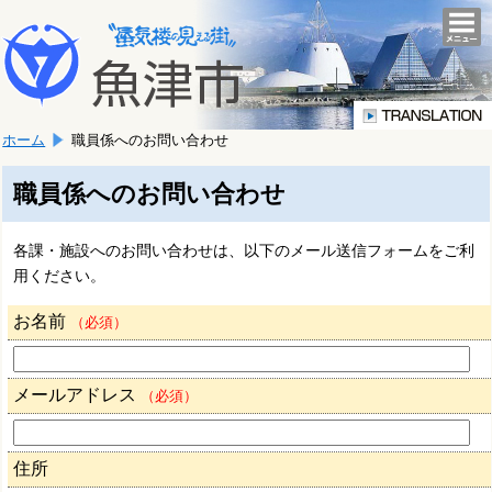
本
こ
文
togg
navi
こ
へ
か
移
ら
動
本
し
ホーム
職員係へのお問い合わせ
文
ま
で
す。
す。
職員係へのお問い合わせ
各課・施設へのお問い合わせは、以下のメール送信フォームをご利
用ください。
お名前
（必須）
メールアドレス
（必須）
住所