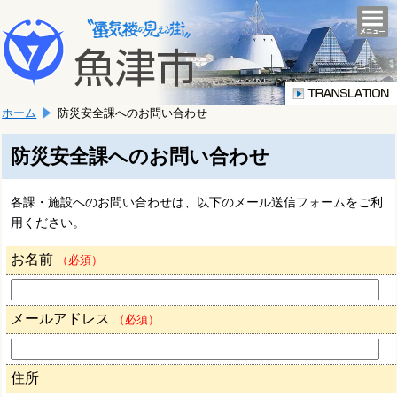
本
こ
文
togg
navi
こ
へ
か
移
ら
動
本
し
ホーム
防災安全課へのお問い合わせ
文
ま
で
す。
す。
防災安全課へのお問い合わせ
各課・施設へのお問い合わせは、以下のメール送信フォームをご利
用ください。
お名前
（必須）
メールアドレス
（必須）
住所