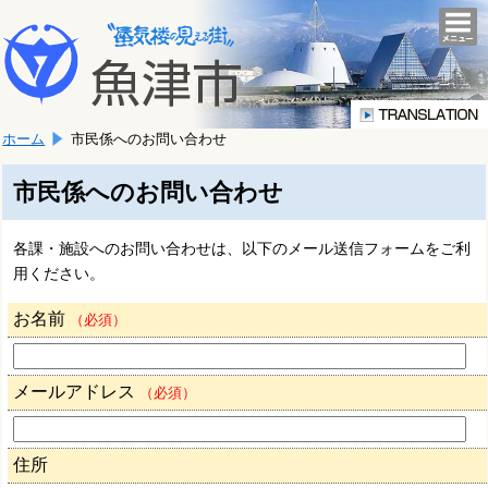
本
こ
文
togg
navi
こ
へ
か
移
ら
動
本
し
ホーム
市民係へのお問い合わせ
文
ま
で
す。
す。
市民係へのお問い合わせ
各課・施設へのお問い合わせは、以下のメール送信フォームをご利
用ください。
お名前
（必須）
メールアドレス
（必須）
住所