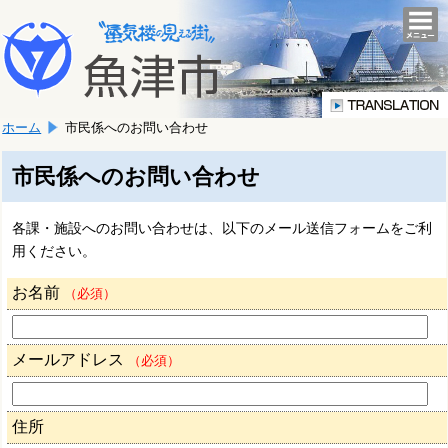
本
こ
文
togg
navi
こ
へ
か
移
ら
動
本
し
ホーム
市民係へのお問い合わせ
文
ま
で
す。
す。
市民係へのお問い合わせ
各課・施設へのお問い合わせは、以下のメール送信フォームをご利
用ください。
お名前
（必須）
メールアドレス
（必須）
住所