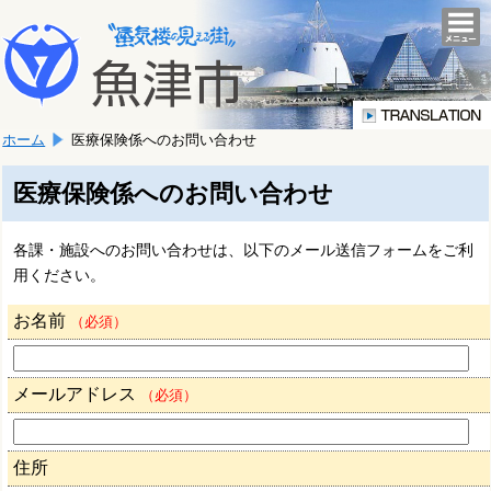
本
こ
文
togg
navi
こ
へ
か
移
ら
動
本
し
ホーム
医療保険係へのお問い合わせ
文
ま
で
す。
す。
医療保険係へのお問い合わせ
各課・施設へのお問い合わせは、以下のメール送信フォームをご利
用ください。
お名前
（必須）
メールアドレス
（必須）
住所