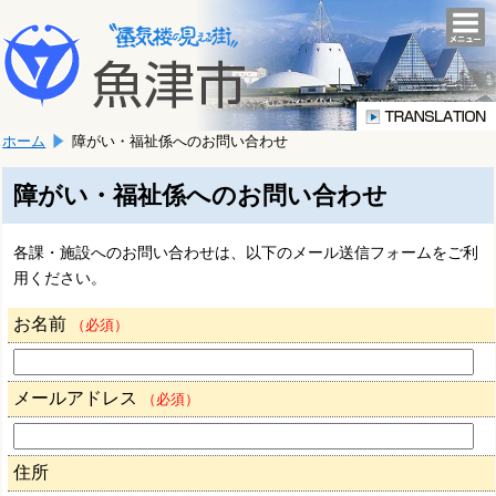
本
こ
文
togg
navi
こ
へ
か
移
ら
動
本
し
ホーム
障がい・福祉係へのお問い合わせ
文
ま
で
す。
す。
障がい・福祉係へのお問い合わせ
各課・施設へのお問い合わせは、以下のメール送信フォームをご利
用ください。
お名前
（必須）
メールアドレス
（必須）
住所