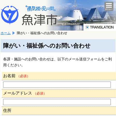
本
こ
文
togg
navi
こ
へ
か
移
ら
動
本
し
ホーム
障がい・福祉係へのお問い合わせ
文
ま
で
す。
す。
障がい・福祉係へのお問い合わせ
各課・施設へのお問い合わせは、以下のメール送信フォームをご利
用ください。
お名前
（必須）
メールアドレス
（必須）
住所