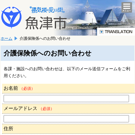
本
こ
文
togg
navi
こ
へ
か
移
ら
動
本
し
ホーム
介護保険係へのお問い合わせ
文
ま
で
す。
す。
介護保険係へのお問い合わせ
各課・施設へのお問い合わせは、以下のメール送信フォームをご利
用ください。
お名前
（必須）
メールアドレス
（必須）
住所