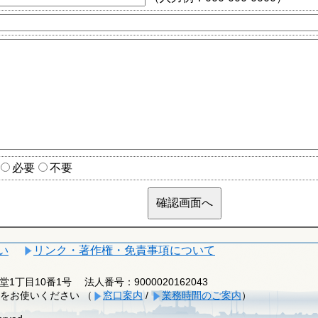
必要
不要
い
リンク・著作権・免責事項について
釈迦堂1丁目10番1号
法人番号：9000020162043
をお使いください （
窓口案内
/
業務時間のご案内
）