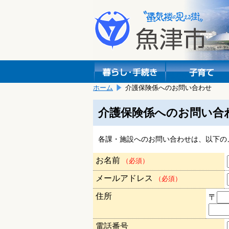
本
こ
文
こ
へ
か
移
ら
動
本
し
文
ま
で
す。
す。
ホーム
介護保険係へのお問い合わせ
介護保険係へのお問い合
各課・施設へのお問い合わせは、以下の
お名前
（必須）
メールアドレス
（必須）
住所
〒
電話番号