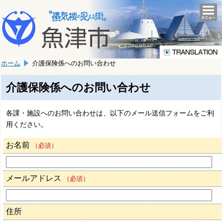
本
こ
文
togg
navi
こ
へ
か
移
ら
動
本
し
ホーム
介護保険係へのお問い合わせ
文
ま
で
す。
す。
介護保険係へのお問い合わせ
各課・施設へのお問い合わせは、以下のメール送信フォームをご利
用ください。
お名前
（必須）
メールアドレス
（必須）
住所