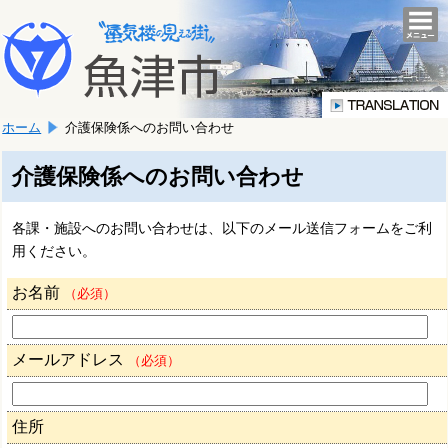
本
こ
文
togg
navi
こ
へ
か
移
ら
動
本
し
ホーム
介護保険係へのお問い合わせ
文
ま
で
す。
す。
介護保険係へのお問い合わせ
各課・施設へのお問い合わせは、以下のメール送信フォームをご利
用ください。
お名前
（必須）
メールアドレス
（必須）
住所