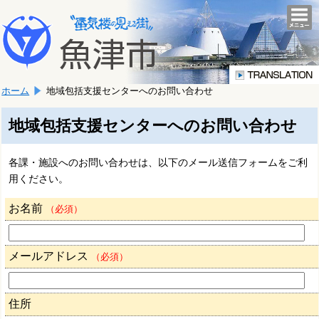
本
こ
文
togg
navi
こ
へ
か
移
ら
動
本
し
ホーム
地域包括支援センターへのお問い合わせ
文
ま
で
す。
す。
地域包括支援センターへのお問い合わせ
各課・施設へのお問い合わせは、以下のメール送信フォームをご利
用ください。
お名前
（必須）
メールアドレス
（必須）
住所