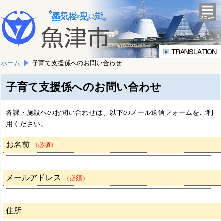
本
こ
文
togg
navi
こ
へ
か
移
ら
動
本
し
ホーム
子育て支援係へのお問い合わせ
文
ま
で
す。
す。
子育て支援係へのお問い合わせ
各課・施設へのお問い合わせは、以下のメール送信フォームをご利
用ください。
お名前
（必須）
メールアドレス
（必須）
住所