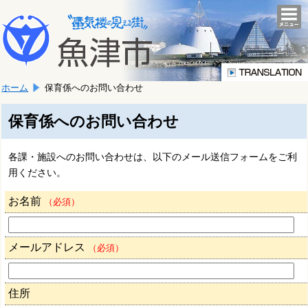
本
こ
文
togg
navi
こ
へ
か
移
ら
動
本
し
ホーム
保育係へのお問い合わせ
文
ま
で
す。
す。
保育係へのお問い合わせ
各課・施設へのお問い合わせは、以下のメール送信フォームをご利
用ください。
お名前
（必須）
メールアドレス
（必須）
住所