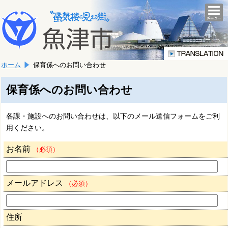
本
こ
文
togg
navi
こ
へ
か
移
ら
動
本
し
ホーム
保育係へのお問い合わせ
文
ま
で
す。
す。
保育係へのお問い合わせ
各課・施設へのお問い合わせは、以下のメール送信フォームをご利
用ください。
お名前
（必須）
メールアドレス
（必須）
住所