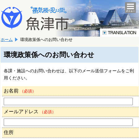
本
こ
文
togg
navi
こ
へ
か
移
ら
動
本
し
ホーム
環境政策係へのお問い合わせ
文
ま
で
す。
す。
環境政策係へのお問い合わせ
各課・施設へのお問い合わせは、以下のメール送信フォームをご利
用ください。
お名前
（必須）
メールアドレス
（必須）
住所