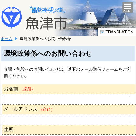
本
こ
文
togg
navi
こ
へ
か
移
ら
動
本
し
ホーム
環境政策係へのお問い合わせ
文
ま
で
す。
す。
環境政策係へのお問い合わせ
各課・施設へのお問い合わせは、以下のメール送信フォームをご利
用ください。
お名前
（必須）
メールアドレス
（必須）
住所