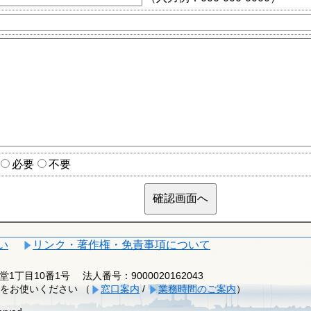
必要
不要
い
リンク・著作権・免責事項について
釈迦堂1丁目10番1号
法人番号：9000020162043
をお使いください （
窓口案内
/
業務時間のご案内
）