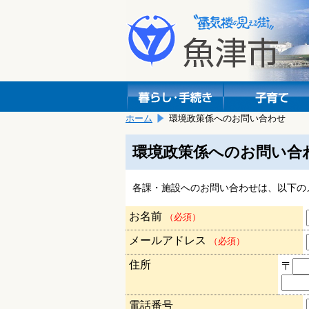
本
こ
文
こ
へ
か
移
ら
動
本
し
文
ま
で
す。
す。
ホーム
環境政策係へのお問い合わせ
環境政策係へのお問い合
各課・施設へのお問い合わせは、以下の
お名前
（必須）
メールアドレス
（必須）
住所
〒
電話番号