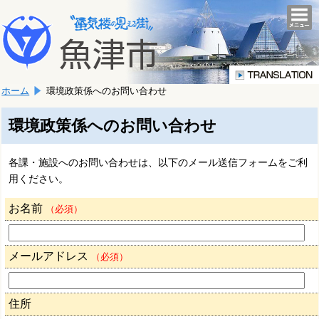
本
こ
文
togg
navi
こ
へ
か
移
ら
動
本
し
ホーム
環境政策係へのお問い合わせ
文
ま
で
す。
す。
環境政策係へのお問い合わせ
各課・施設へのお問い合わせは、以下のメール送信フォームをご利
用ください。
お名前
（必須）
メールアドレス
（必須）
住所