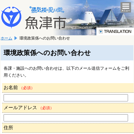
本
こ
文
togg
navi
こ
へ
か
移
ら
動
本
し
ホーム
環境政策係へのお問い合わせ
文
ま
で
す。
す。
環境政策係へのお問い合わせ
各課・施設へのお問い合わせは、以下のメール送信フォームをご利
用ください。
お名前
（必須）
メールアドレス
（必須）
住所