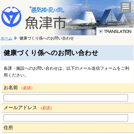
本
こ
文
togg
navi
こ
へ
か
移
ら
動
本
し
ホーム
健康づくり係へのお問い合わせ
文
ま
で
す。
す。
健康づくり係へのお問い合わせ
各課・施設へのお問い合わせは、以下のメール送信フォームをご利
用ください。
お名前
（必須）
メールアドレス
（必須）
住所