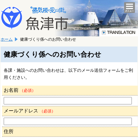
本
こ
文
togg
navi
こ
へ
か
移
ら
動
本
し
ホーム
健康づくり係へのお問い合わせ
文
ま
で
す。
す。
健康づくり係へのお問い合わせ
各課・施設へのお問い合わせは、以下のメール送信フォームをご利
用ください。
お名前
（必須）
メールアドレス
（必須）
住所