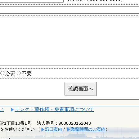
必要
不要
い
リンク・著作権・免責事項について
釈迦堂1丁目10番1号
法人番号：9000020162043
をお使いください （
窓口案内
/
業務時間のご案内
）