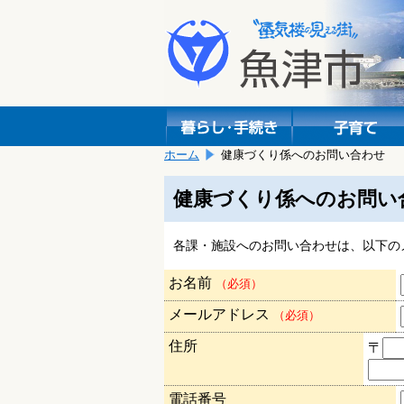
本
こ
文
こ
へ
か
移
ら
動
本
し
文
ま
で
す。
す。
ホーム
健康づくり係へのお問い合わせ
健康づくり係へのお問い
各課・施設へのお問い合わせは、以下の
お名前
（必須）
メールアドレス
（必須）
住所
〒
電話番号