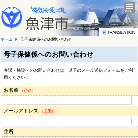
本
こ
文
togg
navi
こ
へ
か
移
ら
動
本
し
ホーム
母子保健係へのお問い合わせ
文
ま
で
す。
す。
母子保健係へのお問い合わせ
各課・施設へのお問い合わせは、以下のメール送信フォームをご利
用ください。
お名前
（必須）
メールアドレス
（必須）
住所