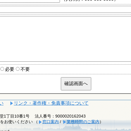
必要
不要
い
リンク・著作権・免責事項について
釈迦堂1丁目10番1号
法人番号：9000020162043
をお使いください （
窓口案内
/
業務時間のご案内
）