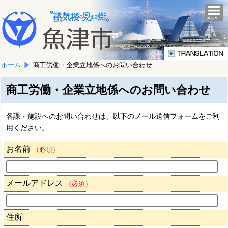
本
こ
文
togg
navi
こ
へ
か
移
ら
動
本
し
ホーム
商工労働・企業立地係へのお問い合わせ
文
ま
で
す。
す。
商工労働・企業立地係へのお問い合わせ
各課・施設へのお問い合わせは、以下のメール送信フォームをご利
用ください。
お名前
（必須）
メールアドレス
（必須）
住所