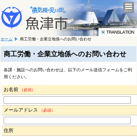
本
こ
文
togg
navi
こ
へ
か
移
ら
動
本
し
ホーム
商工労働・企業立地係へのお問い合わせ
文
ま
で
す。
す。
商工労働・企業立地係へのお問い合わせ
各課・施設へのお問い合わせは、以下のメール送信フォームをご利
用ください。
お名前
（必須）
メールアドレス
（必須）
住所