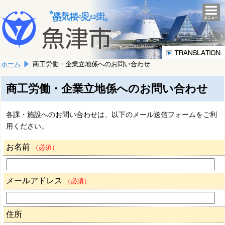
本
こ
文
togg
navi
こ
へ
か
移
ら
動
本
し
ホーム
商工労働・企業立地係へのお問い合わせ
文
ま
で
す。
す。
商工労働・企業立地係へのお問い合わせ
各課・施設へのお問い合わせは、以下のメール送信フォームをご利
用ください。
お名前
（必須）
メールアドレス
（必須）
住所