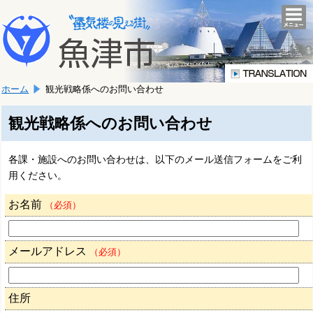
本
こ
文
togg
navi
こ
へ
か
移
ら
動
本
し
ホーム
観光戦略係へのお問い合わせ
文
ま
で
す。
す。
観光戦略係へのお問い合わせ
各課・施設へのお問い合わせは、以下のメール送信フォームをご利
用ください。
お名前
（必須）
メールアドレス
（必須）
住所