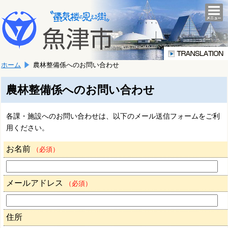
本
こ
文
togg
navi
こ
へ
か
移
ら
動
本
し
ホーム
農林整備係へのお問い合わせ
文
ま
で
す。
す。
農林整備係へのお問い合わせ
各課・施設へのお問い合わせは、以下のメール送信フォームをご利
用ください。
お名前
（必須）
メールアドレス
（必須）
住所