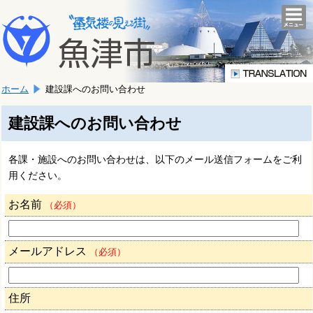
本
こ
文
togg
navi
こ
へ
か
移
ら
動
本
し
ホーム
建設課へのお問い合わせ
文
ま
で
す。
す。
建設課へのお問い合わせ
各課・施設へのお問い合わせは、以下のメール送信フォームをご利
用ください。
お名前
（必須）
メールアドレス
（必須）
住所