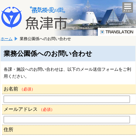
本
こ
文
togg
navi
こ
へ
か
移
ら
動
本
し
ホーム
業務公園係へのお問い合わせ
文
ま
で
す。
す。
業務公園係へのお問い合わせ
各課・施設へのお問い合わせは、以下のメール送信フォームをご利
用ください。
お名前
（必須）
メールアドレス
（必須）
住所