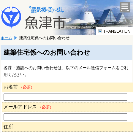
本
こ
文
togg
navi
こ
へ
か
移
ら
動
本
し
ホーム
建築住宅係へのお問い合わせ
文
ま
で
す。
す。
建築住宅係へのお問い合わせ
各課・施設へのお問い合わせは、以下のメール送信フォームをご利
用ください。
お名前
（必須）
メールアドレス
（必須）
住所