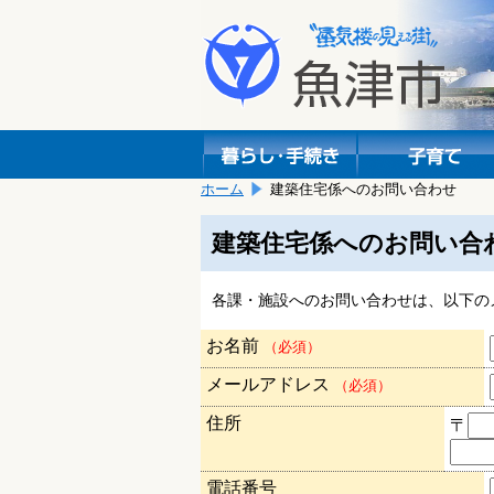
本
こ
文
こ
へ
か
移
ら
動
本
し
文
ま
で
す。
す。
ホーム
建築住宅係へのお問い合わせ
建築住宅係へのお問い合
各課・施設へのお問い合わせは、以下の
お名前
（必須）
メールアドレス
（必須）
住所
〒
電話番号