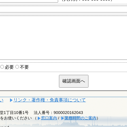
必要
不要
い
リンク・著作権・免責事項について
釈迦堂1丁目10番1号
法人番号：9000020162043
をお使いください （
窓口案内
/
業務時間のご案内
）