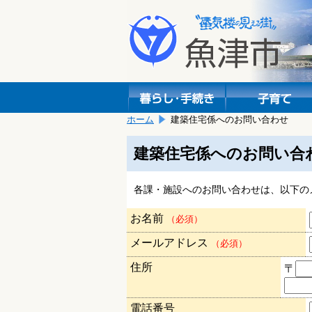
本
こ
文
こ
へ
か
移
ら
動
本
し
文
ま
で
す。
す。
ホーム
建築住宅係へのお問い合わせ
建築住宅係へのお問い合
各課・施設へのお問い合わせは、以下の
お名前
（必須）
メールアドレス
（必須）
住所
〒
電話番号