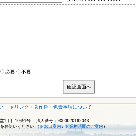
必要
不要
い
リンク・著作権・免責事項について
釈迦堂1丁目10番1号
法人番号：9000020162043
をお使いください （
窓口案内
/
業務時間のご案内
）