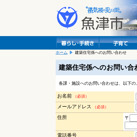
本
こ
文
こ
へ
か
移
ら
動
本
し
文
ま
で
す。
す。
ホーム
建築住宅係へのお問い合わせ
建築住宅係へのお問い合
各課・施設へのお問い合わせは、以下の
お名前
（必須）
メールアドレス
（必須）
住所
〒
電話番号