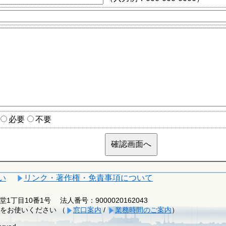
必要
不要
い
リンク・著作権・免責事項について
釈迦堂1丁目10番1号
法人番号：9000020162043
をお使いください （
窓口案内
/
業務時間のご案内
）