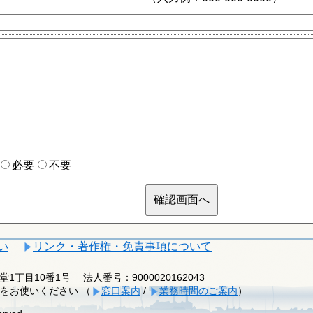
必要
不要
い
リンク・著作権・免責事項について
釈迦堂1丁目10番1号
法人番号：9000020162043
をお使いください （
窓口案内
/
業務時間のご案内
）