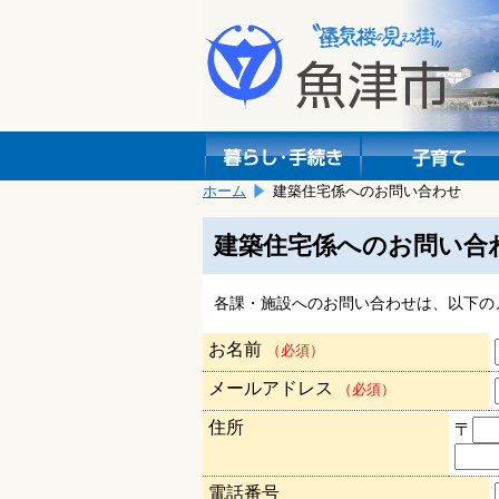
本
こ
文
こ
へ
か
移
ら
動
本
し
文
ま
で
す。
す。
ホーム
建築住宅係へのお問い合わせ
建築住宅係へのお問い合
各課・施設へのお問い合わせは、以下の
お名前
（必須）
メールアドレス
（必須）
住所
〒
電話番号