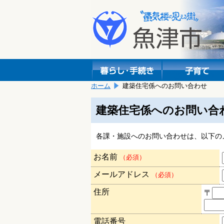
本
こ
文
こ
へ
か
移
ら
動
本
し
文
ま
で
す。
す。
ホーム
建築住宅係へのお問い合わせ
建築住宅係へのお問い合
各課・施設へのお問い合わせは、以下の
お名前
（必須）
メールアドレス
（必須）
住所
〒
電話番号