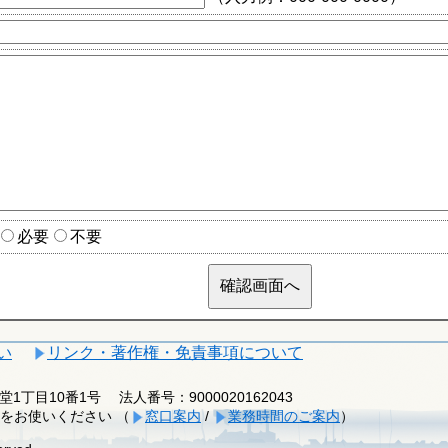
必要
不要
い
リンク・著作権・免責事項について
釈迦堂1丁目10番1号
法人番号：9000020162043
をお使いください （
窓口案内
/
業務時間のご案内
）