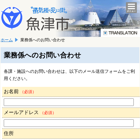
本
こ
文
togg
navi
こ
へ
か
移
ら
動
本
し
ホーム
業務係へのお問い合わせ
文
ま
で
す。
す。
業務係へのお問い合わせ
各課・施設へのお問い合わせは、以下のメール送信フォームをご利
用ください。
お名前
（必須）
メールアドレス
（必須）
住所