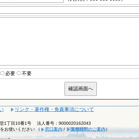
必要
不要
い
リンク・著作権・免責事項について
釈迦堂1丁目10番1号
法人番号：9000020162043
をお使いください （
窓口案内
/
業務時間のご案内
）