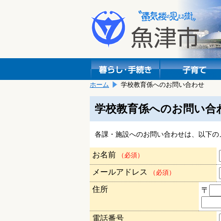
本
こ
文
こ
へ
か
移
ら
動
本
し
文
ま
で
す。
す。
ホーム
学校教育係へのお問い合わせ
学校教育係へのお問い合
各課・施設へのお問い合わせは、以下の
お名前
（必須）
メールアドレス
（必須）
住所
〒
電話番号