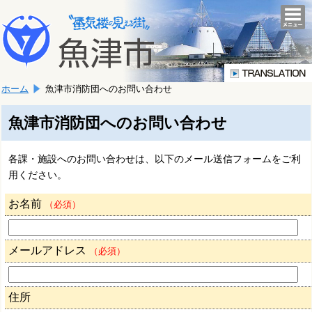
本
こ
文
togg
navi
こ
へ
か
移
ら
動
本
し
ホーム
魚津市消防団へのお問い合わせ
文
ま
で
す。
す。
魚津市消防団へのお問い合わせ
各課・施設へのお問い合わせは、以下のメール送信フォームをご利
用ください。
お名前
（必須）
メールアドレス
（必須）
住所