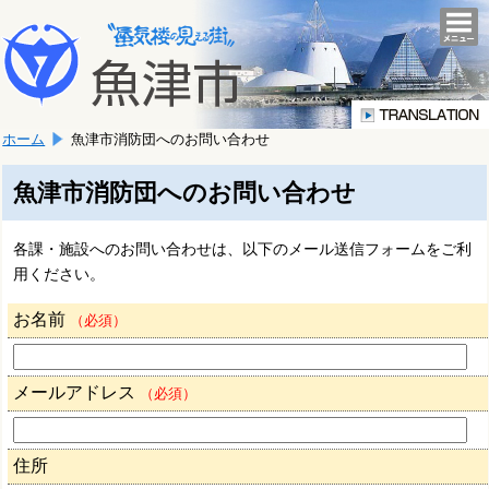
本
こ
文
togg
navi
こ
へ
か
移
ら
動
本
し
ホーム
魚津市消防団へのお問い合わせ
文
ま
で
す。
す。
魚津市消防団へのお問い合わせ
各課・施設へのお問い合わせは、以下のメール送信フォームをご利
用ください。
お名前
（必須）
メールアドレス
（必須）
住所