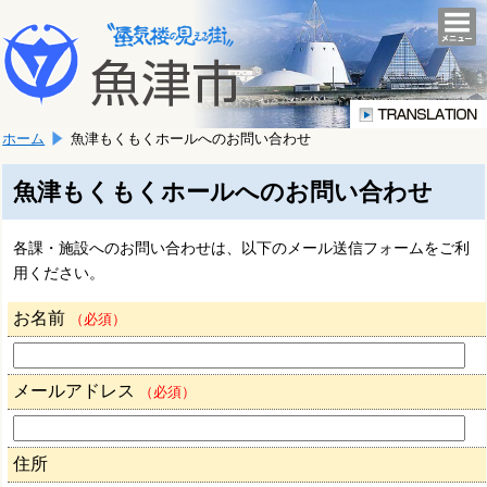
本
こ
文
togg
navi
こ
へ
か
移
ら
動
本
し
ホーム
魚津もくもくホールへのお問い合わせ
文
ま
で
す。
す。
魚津もくもくホールへのお問い合わせ
各課・施設へのお問い合わせは、以下のメール送信フォームをご利
用ください。
お名前
（必須）
メールアドレス
（必須）
住所