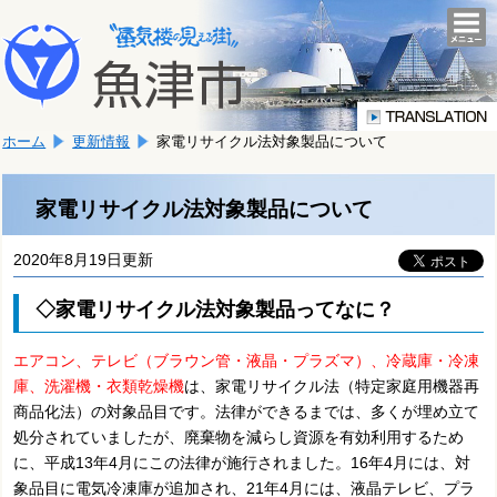
本
こ
文
togg
navi
こ
へ
か
移
ら
動
本
し
ホーム
更新情報
家電リサイクル法対象製品について
文
ま
で
す。
す。
家電リサイクル法対象製品について
2020年8月19日更新
◇家電リサイクル法対象製品ってなに？
エアコン、テレビ（ブラウン管・液晶・プラズマ）、冷蔵庫・冷凍
庫、洗濯機・衣類乾燥機
は、家電リサイクル法（特定家庭用機器再
商品化法）の対象品目です。法律ができるまでは、多くが埋め立て
処分されていましたが、廃棄物を減らし資源を有効利用するため
に、平成13年4月にこの法律が施行されました。16年4月には、対
象品目に電気冷凍庫が追加され、21年4月には、液晶テレビ、プラ