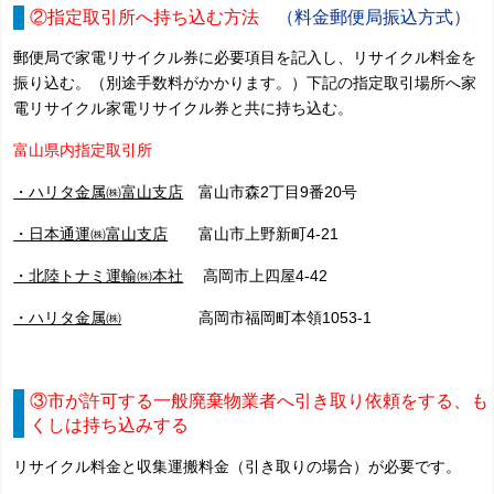
②指定取引所へ持ち込む方法
（料金郵便局振込方式）
郵便局で家電リサイクル券に必要項目を記入し、リサイクル料金を
振り込む。（別途手数料がかかります。）下記の指定取引場所へ家
電リサイクル家電リサイクル券と共に持ち込む。
富山県内指定取引所
・ハリタ金属㈱富山支店
富山市森2丁目9番20号
・日本通運㈱富山支店
富山市上野新町4-21
・北陸トナミ運輸㈱本社
高岡市上四屋4-42
・ハリタ金属㈱
高岡市福岡町本領1053-1
③市が許可する一般廃棄物業者へ引き取り依頼をする、も
くしは持ち込みする
リサイクル料金と収集運搬料金（引き取りの場合）が必要です。